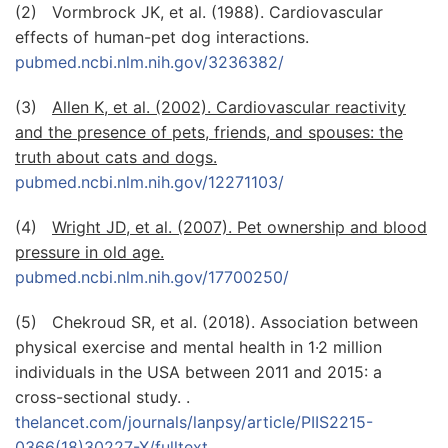
(2) Vormbrock JK, et al. (1988). Cardiovascular
effects of human-pet dog interactions.
pubmed.ncbi.nlm.nih.gov/3236382/
(3)
Allen K, et al. (2002). Cardiovascular reactivity
and the presence of pets, friends, and spouses: the
truth about cats and dogs.
pubmed.ncbi.nlm.nih.gov/12271103/
(4)
Wright JD, et al. (2007). Pet ownership and blood
pressure in old age.
pubmed.ncbi.nlm.nih.gov/17700250/
(5) Chekroud SR, et al. (2018). Association between
physical exercise and mental health in 1·2 million
individuals in the USA between 2011 and 2015: a
cross-sectional study. .
thelancet.com/journals/lanpsy/article/PIIS2215-
0366(18)30227-X/fulltext