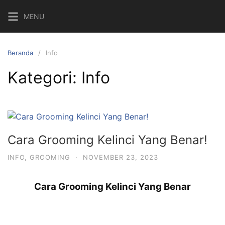
Langsung
MENU
ke
konten
Beranda
Info
Kategori:
Info
Cara Grooming Kelinci Yang Benar!
INFO
,
GROOMING
·
NOVEMBER 23, 2023
Cara Grooming Kelinci Yang Benar