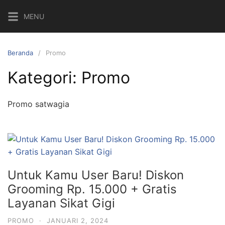
Langsung
MENU
ke
konten
Beranda
Promo
Kategori:
Promo
Promo satwagia
Untuk Kamu User Baru! Diskon
Grooming Rp. 15.000 + Gratis
Layanan Sikat Gigi
PROMO
·
JANUARI 2, 2024