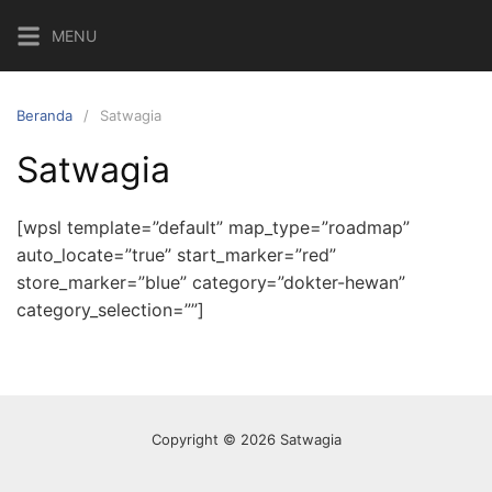
Langsung
MENU
ke
konten
Beranda
Satwagia
Satwagia
[wpsl template=”default” map_type=”roadmap”
auto_locate=”true” start_marker=”red”
store_marker=”blue” category=”dokter-hewan”
category_selection=””]
Copyright © 2026 Satwagia