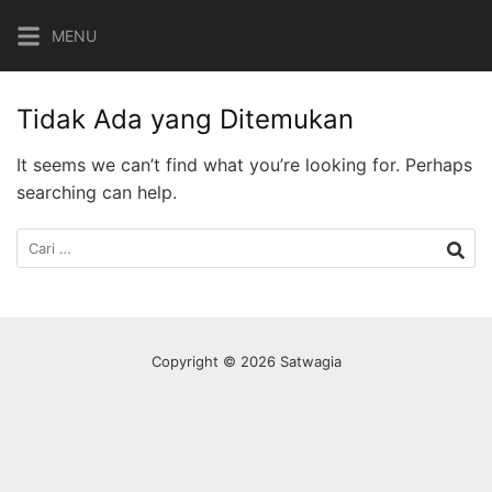
Langsung
MENU
ke
konten
Tidak Ada yang Ditemukan
It seems we can’t find what you’re looking for. Perhaps
searching can help.
Cari
untuk:
Copyright © 2026 Satwagia