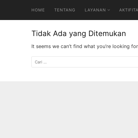
Langsung
HOME
TENTANG
LAYANAN
AKTIFIT
ke
konten
Tidak Ada yang Ditemukan
It seems we can’t find what you’re looking fo
Cari
untuk: