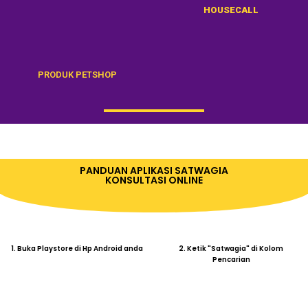
PRODUK PETSHOP
PANDUAN APLIKASI SATWAGIA
KONSULTASI ONLINE
1. Buka Playstore di Hp Android anda
2. Ketik "Satwagia" di Kolom
Pencarian
3. Klik Install
4. Buka Aplikasi & Klik "Izinkan" Lokasi