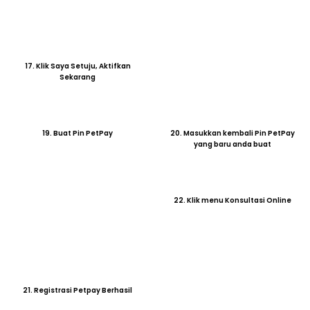
17. Klik Saya Setuju, Aktifkan
Sekarang
19. Buat Pin PetPay
20. Masukkan kembali Pin PetPay
yang baru anda buat
22. Klik menu Konsultasi Online
21. Registrasi Petpay Berhasil