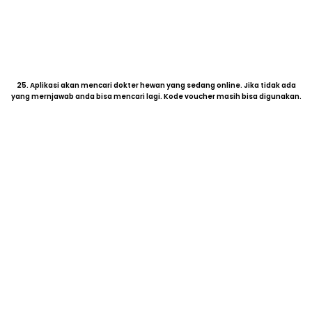
25. Aplikasi akan mencari dokter hewan yang sedang online. Jika tidak ada
yang mernjawab anda bisa mencari lagi. Kode voucher masih bisa digunakan.
26. Anda sudah bisa Konsultasi dengan Dokter Hewan
Tersedia fitur Live Chat & Video