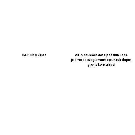
23. Pilih Outlet
24. Masukkan data pet dan kode
promo satwagiamantap untuk dapat
gratis konsultasi