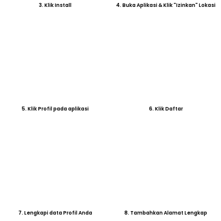
5. Klik Profil pada aplikasi
6. Klik Daftar
7. Lengkapi data Profil Anda
8. Tambahkan Alamat Lengkap
10. Klik "Ambil Lokasi" jika anda
memilih opsi "Gunakan Lokasi Saat