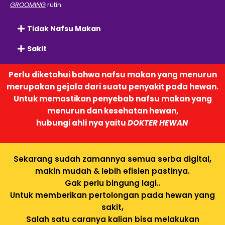
GROOMING
rutin.
Tidak Nafsu Makan
Sakit
Perlu diketahui bahwa nafsu makan yang menurun
merupakan gejala dari suatu penyakit pada hewan.
Untuk memastikan penyebab nafsu makan yang
menurun dan kesehatan hewan,
hubungi ahli nya yaitu
DOKTER HEWAN
Sekarang sudah zamannya semua serba digital,
makin mudah & lebih efisien pastinya.
Gak perlu bingung lagi..
Untuk memberikan pertolongan pada hewan yang
sakit,
Salah satu caranya kalian bisa melakukan