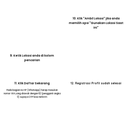
Ini"
9. Ketik Lokasi anda di kolom
pencarian
11. Klik Daftar Sekarang
12. Registrasi Profil sudah selesai
Pada bagian no HP (WhatsApp) harap masukan
nomor WA yang diawali dengan 62 (pengganti angka
0) supaya OTP bisa terkirim
13. Selanjutnya kembali ke "Home"
14. Isi kolom pencarian sesuai "Lokasi